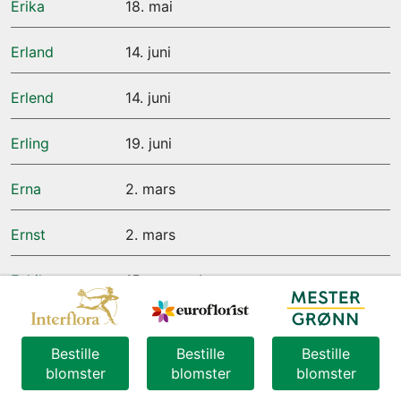
Erika
18. mai
Erland
14. juni
Erlend
14. juni
Erling
19. juni
Erna
2. mars
Ernst
2. mars
Eskil
15. september
Espen
10. mai
Bestille
Bestille
Bestille
Esten
26. januar
blomster
blomster
blomster