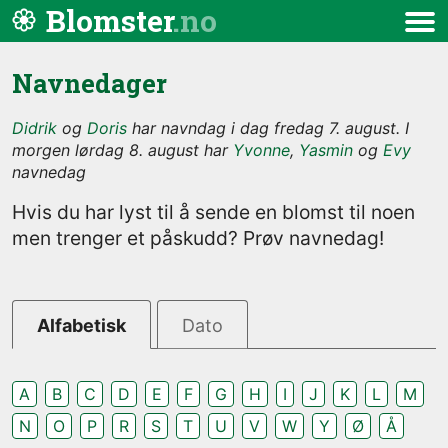
Hopp til innhold
Blomster
Meny
Navnedager
Didrik
og
Doris
har navndag i dag fredag 7. august. I
morgen lørdag 8. august har
Yvonne
,
Yasmin
og
Evy
navnedag
Hvis du har lyst til å sende en blomst til noen
men trenger et påskudd? Prøv navnedag!
Alfabetisk
Dato
A
B
C
D
E
F
G
H
I
J
K
L
M
N
O
P
R
S
T
U
V
W
Y
Ø
Å