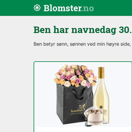
Hopp til innhold
Blomster
Ben har navnedag
30
Ben betyr sønn, sønnen ved min høyre side, 