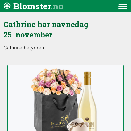
Hopp til innhold
Blomster
Meny
Cathrine har navnedag
25. november
Cathrine betyr ren