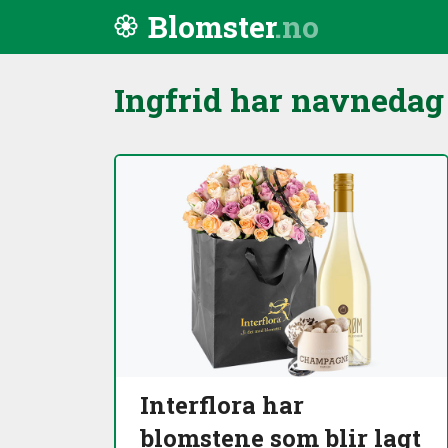
Hopp til innhold
Blomster
Ingfrid har navneda
Interflora har
blomstene som blir lagt