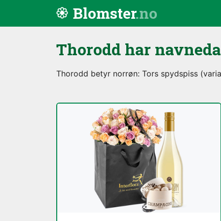
Hopp til innhold
Blomster
Thorodd har navned
Thorodd betyr norrøn: Tors spydspiss (vari