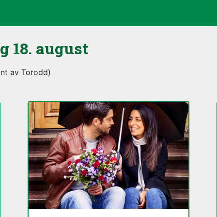
ag
18. august
ant av Torodd)