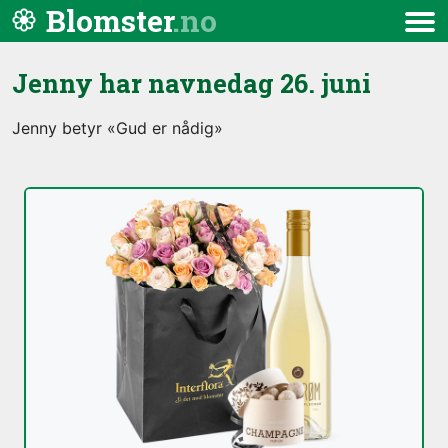
Hopp til innhold
Blomster
Meny
Jenny har navnedag
26. juni
Jenny betyr «Gud er nådig»