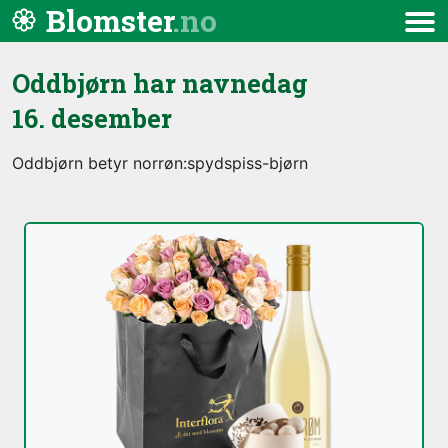
Hopp til innhold
Blomster
Meny
Oddbjørn har navnedag
16. desember
Oddbjørn betyr norrøn:spydspiss-bjørn