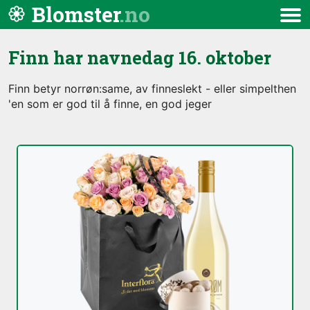
Hopp til innhold
Blomster
Meny
Finn har navnedag
16. oktober
Finn betyr norrøn:same, av finneslekt - eller simpelthen
'en som er god til å finne, en god jeger