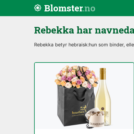
Hopp til innhold
Blomster
Rebekka har navned
Rebekka betyr hebraisk:hun som binder, elle