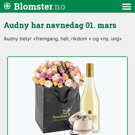
Hopp til innhold
Blomster
Meny
Audny har navnedag
01. mars
Audny betyr «fremgang, hell, rikdom » og «ny, ung»