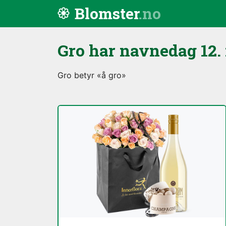
Hopp til innhold
Blomster
Gro har navnedag
12.
Gro betyr «å gro»