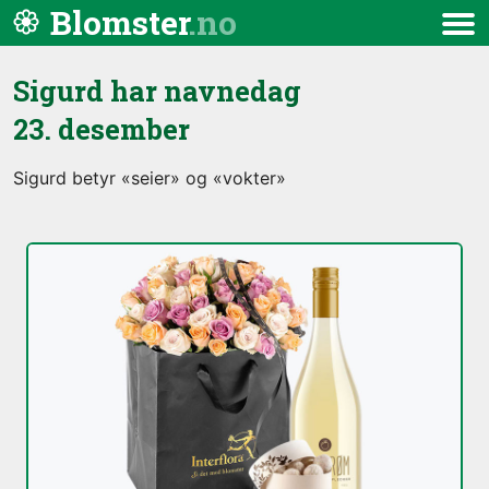
Hopp til innhold
Blomster
Meny
Sigurd har navnedag
23. desember
Sigurd betyr «seier» og «vokter»