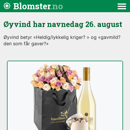
Hopp til innhold
Blomster
Meny
Øyvind har navnedag
26. august
Øyvind betyr «Heldig/lykkelig kriger? » og «gavmild?
den som får gaver?»