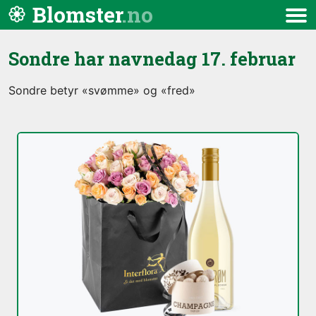
Hopp til innhold
Blomster
Meny
Sondre har navnedag
17. februar
Sondre betyr «svømme» og «fred»