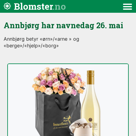
Hopp til innhold
Blomster
Meny
Annbjørg har navnedag
26. mai
Annbjørg betyr «ørn»/«arne » og
«berge»/«hjelp»/«borg»