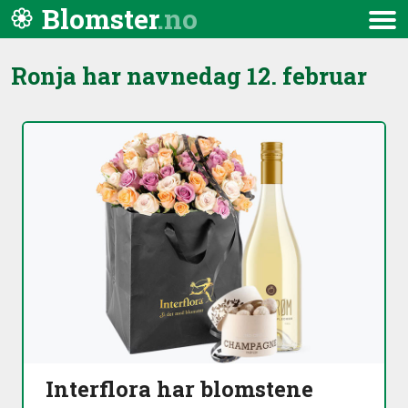
Hopp til innhold
Blomster
Meny
Ronja har navnedag
12. februar
Interflora har blomstene