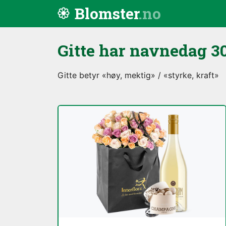
Hopp til innhold
Blomster
Gitte har navnedag
30
Gitte betyr «høy, mektig» / «styrke, kraft»