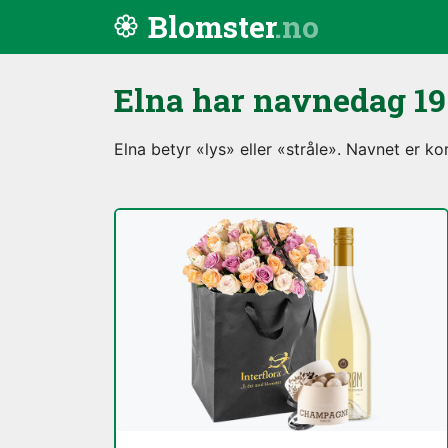
Hopp til innhold
Blomster
Elna har navnedag
19
Elna betyr «lys» eller «stråle». Navnet er k