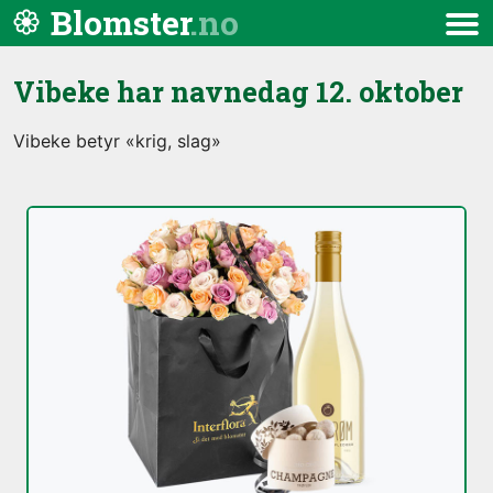
Hopp til innhold
Blomster
Meny
Vibeke har navnedag
12. oktober
Vibeke betyr «krig, slag»