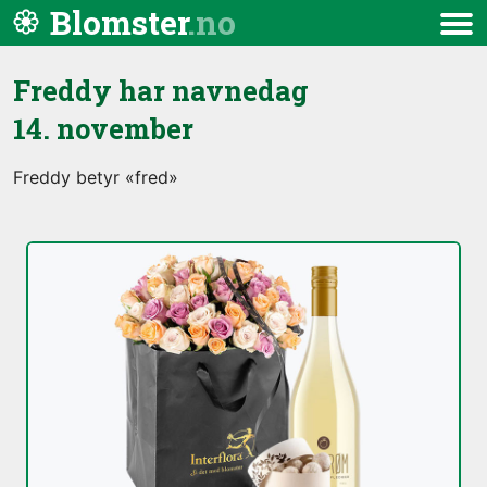
Hopp til innhold
Blomster
Meny
Freddy har navnedag
14. november
Freddy betyr «fred»