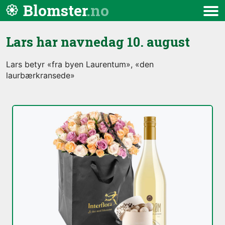
Hopp til innhold
Blomster
Meny
Lars har navnedag
10. august
Lars betyr «fra byen Laurentum», «den
laurbærkransede»