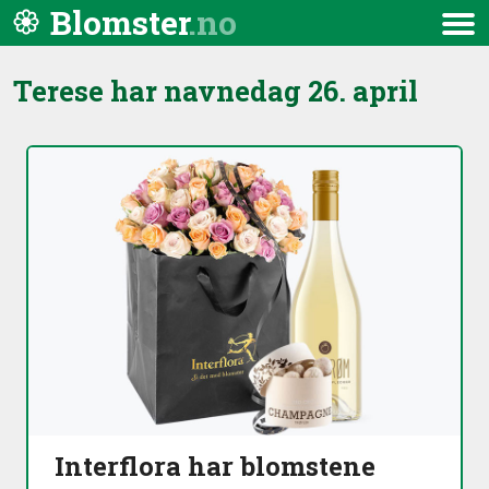
Hopp til innhold
Blomster
Meny
Terese har navnedag
26. april
Interflora har blomstene