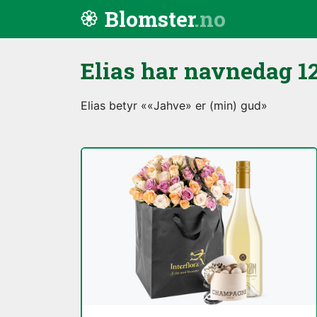
Hopp til innhold
Blomster
Elias har navnedag
12
Elias betyr ««Jahve» er (min) gud»