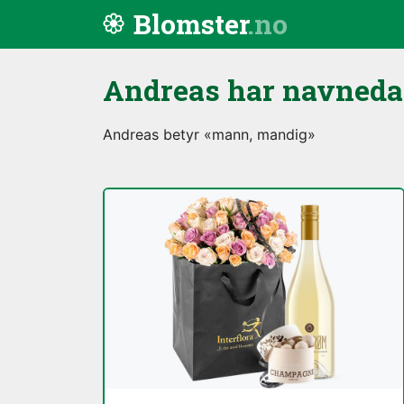
Hopp til innhold
Blomster
Andreas har navned
Andreas betyr «mann, mandig»