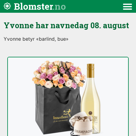
Hopp til innhold
Blomster
Meny
Yvonne har navnedag
08. august
Yvonne betyr «barlind, bue»