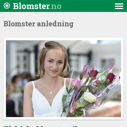
Hopp til innhold
Blomster
Meny
Blomster anledning