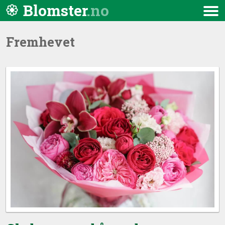
Hopp til innhold
Blomster
Meny
Fremhevet